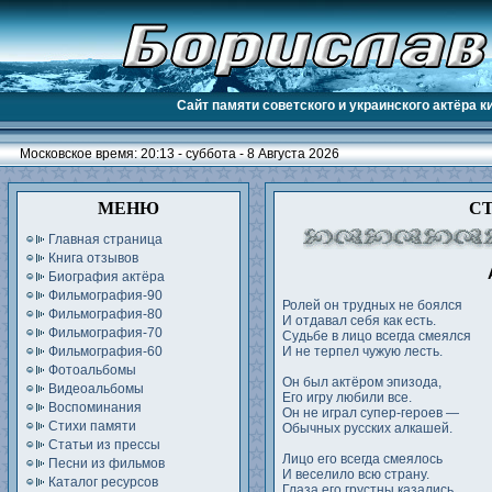
Сайт памяти советского и украинского актёра 
Московское время: 20:13 - суббота - 8 Августа 2026
МЕНЮ
С
Главная страница
Книга отзывов
Биография актёра
Фильмография-90
Ролей он трудных не боялся
Фильмография-80
И отдавал себя как есть.
Фильмография-70
Судьбе в лицо всегда смеялся
Фильмография-60
И не терпел чужую лесть.
Фотоальбомы
Он был актёром эпизода,
Видеоальбомы
Его игру любили все.
Воспоминания
Он не играл супер-героев —
Стихи памяти
Обычных русских алкашей.
Статьи из прессы
Лицо его всегда смеялось
Песни из фильмов
И веселило всю страну.
Каталог ресурсов
Глаза его грустны казались,