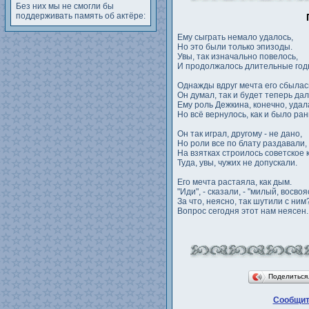
Без них мы не смогли бы
поддерживать память об актёре:
Ему сыграть немало удалось,
Но это были только эпизоды.
Увы, так изначально повелось,
И продолжалось длительные год
Однажды вдруг мечта его сбылас
Он думал, так и будет теперь да
Ему роль Дежкина, конечно, удал
Но всё вернулось, как и было ра
Он так играл, другому - не дано,
Но роли все по блату раздавали,
На взятках строилось советское 
Туда, увы, чужих не допускали.
Его мечта растаяла, как дым.
"Иди", - сказали, - "милый, восвоя
За что, неясно, так шутили с ним
Вопрос сегодня этот нам неясен.
Поделитьс
Сообщит