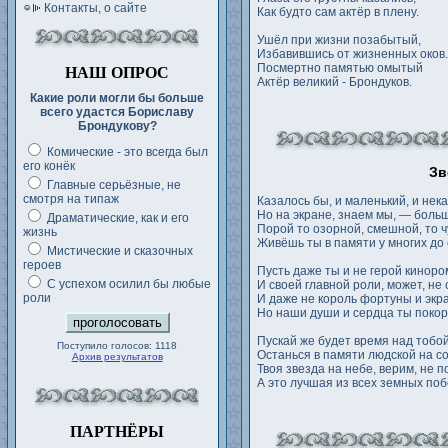
Контакты, о сайте
Как будто сам актёр в плену.
Ушёл при жизни позабытый,
Избавившись от жизненных оков.
Посмертно памятью омытый
НАШ ОПРОС
Актёр великий - Брондуков.
Какие роли могли бы больше
всего удастся Бориславу
Брондукову?
Комические - это всегда был
его конёк
Зв
Главные серьёзные, не
смотря на типаж
Казалось бы, и маленький, и нек
Но на экране, знаем мы, — больш
Драматические, как и его
Порой то озорной, смешной, то 
жизнь
Живёшь ты в памяти у многих до 
Мистические и сказочных
героев
Пусть даже ты и не герой киноро
С успехом осилил бы любые
И своей главной роли, может, не 
роли
И даже не король фортуны и экр
Но наши души и сердца ты покор
Пускай же будет время над тобой
Поступило голосов: 1118
Останься в памяти людской на со
Архив результатов
Твоя звезда на небе, верим, не 
А это лучшая из всех земных поб
ПАРТНЁРЫ