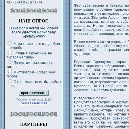
Контакты, о сайте
Жил себе весело и беззаботно
получавший огромное удоволь
попавшими в безвыходное поло
унитазов. Жил себе Афоня - не 
НАШ ОПРОС
за девушками, выпивал с собу
соседству. Но вот однажды в е
Какие роли могли бы больше
полюбила Афоню таким, какой он 
всего удастся Бориславу
упорное сопротивление, ответны
Брондукову?
В свое время критики упрекали 
Комические - это всегда был
Афоне вердикта послал ему в ф
его конёк
сказка, чтобы прекрасная д
Главные серьёзные, не
чудовище.
смотря на типаж
Борислав Брондуков сыграл 
Драматические, как и его
Всесоюзная слава обрушилась на 
жизнь
маленький эпизод затмил гла
Мистические и сказочных
зрителям, что к нему приклеил
героев
артист Украины Михаил Горноста
С успехом осилил бы любые
поклонники, встречая его? Афон
роли
Куравлев. Но с Борей нельзя 
«Афоня! Ты мне рупь должен!»"
Интересные факты:
Поступило голосов: 1118
Брондуков мог сыграть в "Афоне"
Архив результатов
Поначалу фильм собирался сним
Леонид Осыка, который сразу 
принято решение, что картину 
Знавший Брондукова сценарис
взять его хотя бы на эпизодич
ПАРТНЁРЫ
которую он предложил Брондуко