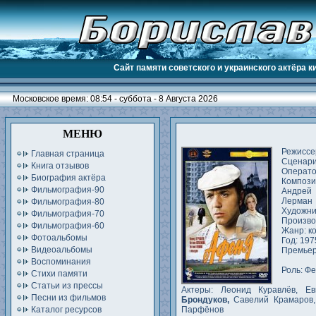
Сайт памяти советского и украинского актёра 
Московское время: 08:54 - суббота - 8 Августа 2026
МЕНЮ
Режиссе
Главная страница
Сценари
Книга отзывов
Операто
Биография актёра
Композ
Фильмография-90
Андрей
Лерман
Фильмография-80
Художни
Фильмография-70
Произво
Фильмография-60
Жанр: к
Фотоальбомы
Год: 197
Видеоальбомы
Премьер
Воспоминания
Роль: Ф
Стихи памяти
Статьи из прессы
Актеры: Леонид Куравлёв, Е
Песни из фильмов
Брондуков,
Савелий Крамаров,
Каталог ресурсов
Парфёнов