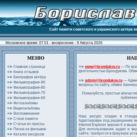
Сайт памяти советского и украинского актёра 
Московское время: 07:01 - воскресение - 9 Августа 2026
МЕНЮ
НА
Главная страница
www@brondukov.ru
— По все
деятельностью Брондукова. Обм
Книга отзывов
Биография актёра
admin@brondukov.ru
— Админ
Фильмография-90
вопросы по сайту, обмен баннер
Фильмография-80
Фильмография-70
Пожалуйста, простые впечатле
публично 
Фильмография-60
Фотоальбомы
Видеоальбомы
Воспоминания
Наш ресурс создан в станда
Стихи памяти
Адаптирован под разрешение эк
Статьи из прессы
Internet Explorer версии 6 и выш
Песни из фильмов
Для использования аудио и ви
сайте, требуется в браузере уст
Каталог ресурсов