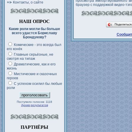
просмотра импортированного ви
Контакты, о сайте
браузер с поддержкой видео-тэг
НАШ ОПРОС
Поделитьс
Какие роли могли бы больше
всего удастся Бориславу
Сообщит
Брондукову?
Комические - это всегда был
его конёк
Главные серьёзные, не
смотря на типаж
Драматические, как и его
жизнь
Мистические и сказочных
героев
С успехом осилил бы любые
роли
Поступило голосов: 1118
Архив результатов
ПАРТНЁРЫ