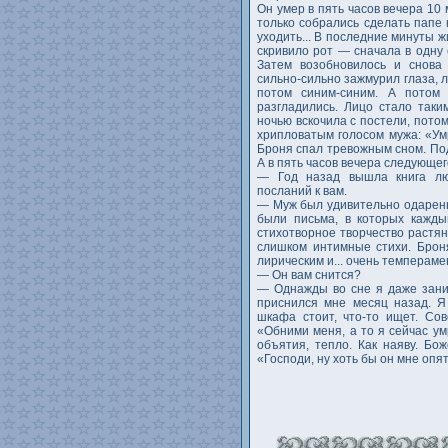
Он умер в пять часов вечера 10
только собрались сделать папе 
уходить... В последние минуты ж
скривило рот — сначала в одну 
Затем возобновилось и снова 
сильно-сильно зажмурил глаза, 
потом синим-синим. А потом 
разгладились. Лицо стало таки
ночью вскочила с постели, пото
хрипловатым голосом мужа: «Умру
Броня спал тревожным сном. Под
А в пять часов вечера следующег
— Год назад вышла книга лю
посланий к вам.
— Муж был удивительно одаренны
были письма, в которых кажды
стихотворное творчество растяну
слишком интимные стихи. Брон
лирическим и... очень темпераме
— Он вам снится?
— Однажды во сне я даже зани
приснился мне месяц назад. Я
шкафа стоит, что-то ищет. Со
«Обними меня, а то я сейчас ум
объятия, тепло. Как наяву. Бож
«Господи, ну хоть бы он мне опят