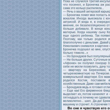
Пока не случился третий инсуль
что посинел, и Бронечка аж рас
сама это кольцо распилила...
— Речь о вашей актерской карье
— Бронечка помог мне попасть в
вокалом. Иногда выезжала с ко
актрисой. И когда я, в очередн
мнение, он безапелляционно отв
больше добивало. В конце кон
матерью. Когда нашему сыну Ко
еще одного ребенка. Так появил
Поэтому, как только родился 
благополучно с деньгами. Давай 
Николаевич снимался в картине 
Бронечка подошел ко мне, опуст
больно тяжело...»
— Но Брондуков был популярный
— Не больше других. Суточные в
«Афоню» он получил гонорар 3
себе не могли позволить, дачу то
— квартиру на Березняках, 
четырехкомнатную на Печерске.
коммунальной квартире. Его мам
родился Костик, поставили 
хозяйственным. Даже сам мебель
— Брондуков ведь и готовил отли
— Еще как! Его фирменное блюд
выделает их, потом начиняет и —
пятнадцать в починку не сдавала
великолепно... шил. Да-да! Брю
машинку и строчит. А строчечки 
Во сне я чувствую его о