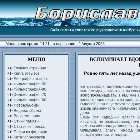
Сайт памяти советского и украинского актёра 
Московское время: 14:21 - воскресение - 9 Августа 2026
МЕНЮ
ВСПОМИНАЕТ ВДО
Главная страница
Ровно пять лет назад у
Книга отзывов
Биография актёра
Фильмография-90
Ее называли ангелом-хранител
Фильмография-80
звал ее муж, пожертвовала всем
Фильмография-70
всего восемнадцать, а ему уже з
конце концов поставила крест н
Фильмография-60
сыновей, а он еще мечтал о доч
Фотоальбомы
жизнь знаменитого и любимого 
Видеоальбомы
долго...
Воспоминания
Семь лет народный артист У
Стихи памяти
инсульта, не разговаривал, поч
ним в маленьком домике на окра
Статьи из прессы
укладывала спать. Иногда о
Песни из фильмов
просветленным взглядом...
Каталог ресурсов