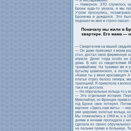
— И несовременно.
— Наверное. ЭТО случилось чу
Брони куда-то уехала, и мы пр
Утром проснулись, позавтрака
Бронечка и дождался. Это был
подошел ко мне и строго сказал:
Поначалу мы жили в Бр
квартире. Его мама — 
— Свидетелем на вашей свадьбе
— Он даже приезжал к моим род
стол, достал свою фирменную на
апреля. Денег тогда особо ни 
дома. В загс со свидетелями 
трамвайчике. На трамвае же и 
бутылку шампанского, а потом 
«Какая ты у меня красавица!» А
платье отрез белого гипюра, м
трапецией. Я приколола к волос
так и не достала.
— Но обручальные кольца-то у в
— Это отдельная история. Пер
Миколайчук, из Франции привез
год Броня свое потерял. Пото
картине «Здесь нам жить» — игр
уже широкие золотые кольца, но
Мы поженились в 1969-м, а в 19
днями и ночами пропадала у нег
сделала из своего обручального
на пальчик прямо в больнице. Т