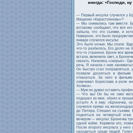
иногда: «Господи, ну
— Первый инсульт случился у Бр
Мащенко «Карастояновы»?
— Мы снимались там вместе. Бр
которому сообщают, что вся его
забыла, что это съемки, и хот
Наверное, это было предчувстви
январе случился инсульт.
Это было ночью. Мы спали. Вдр
что-то разбилось. Его долго не 
что-то странное. Броня все врем
встала, включила свет, а Бронеч
сказать. Начались «скорые». Одн
речь. Я начала с ним заниматьс
Он быстро стал поправляться, у
позвали досняться в фильме 
отказаться. За него в фильме
озвучивал Борислава в роли и
Холмса».
— Муж не думал оставить профе
— Что вы! Он бы не смог жить
подошел ко мне, обнял и прошеп
устал!» А я ему: «Бронечка, ну
случился прямо на железнодоро
до Питера. Спешил на съемки. 
подняться на четвертый этаж.
вечером — инсульт. Бронечка три
одной койке. Кормила его, пом
После второго инсульта у него
находиться среди людей. Гуля