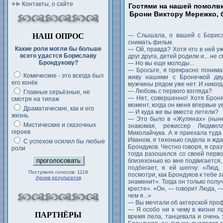
Контакты, о сайте
Гостями на нашей помолвк
Брони Виктору Мережко, 
НАШ ОПРОС
— Слышала, о вашей с Борисл
снимать фильм.
Какие роли могли бы больше
— Ой, правда? Хотя что в ней у
всего удастся Бориславу
друг друга, детей родили и... не 
Брондукову?
— Но вы еще молоды...
— Бросьте, я прекрасно понимаю
Комические - это всегда был
живу нашими с Бронечкой дв
его конёк
мужчины рядом уже нет. И никогд
— Любовь с первого взгляда?
Главные серьёзные, не
— Нет, совершенно! Хотя Броня 
смотря на типаж
момент, когда он меня впервые у
Драматические, как и его
— И куда же вы вместе летели?
жизнь
— Это было в «Жулянах» (ныне
Мистические и сказочных
знакомая, режиссер Людми
героев
Миколайчука. А я приехала туда
Иваном, я тихонько сидела и жда
С успехом осилил бы любые
Брондуков. Честно говоря, я сра
роли
тогда разошелся со своей перво
близехонько ко мне подвигается, 
подбегает, я ей шепчу: «Люд,
Поступило голосов: 1118
посмотри, как Брондуков к тебе 
Архив результатов
знаменит». Тогда он только пол
кресте». «Он, — говорит Люда, 
чем я...»
— Вы мечтали об актерской про
— Я особо ни к чему в жизни п
ПАРТНЁРЫ
время пела, танцевала и очень 