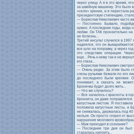
через улицу. А я в это время, ч
за швейную машинку. Это было в 
«село» зрение, и я перестала ра
президентскую стипендию, стало
— Борислав Николаевич часто в
— Постоянно. Бывало, подойде
нужно. А последние годы, когда о
любви. Он ТАК пронзительно на 
не болезнь...
Третий инсульт случился в 1997 
надеялся, что он выкарабкается
все шло на поправку, а через год
это следствие операции. Чере
еще... Речь к нему так и не верн
его глаза...
— Борислав Николаевич смотре
— Очень редко. За этим было с
слезы ручьями бежали по его лицу
до последнего были крепкие. О
понимает, а сказать не может
Бронечка будет долго жить...
— Что же случилось?
— Все началось с красноты в го
бронхита, он даже поправлялся.
капустным листом. Я поставила 
положила капустные листы, и Б
не снижалась, держалась под 40 
нельзя. Он просто сгорел от вы
нарушение мозгового кровообра
— Муж приходил в сознание?
— Последние три дня он был в
старалась напоить...