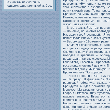
Брондуков, он тут же вызвался 
Без них мы не смогли бы
повторять: «Ну, Кать, и зачем 
поддерживать память об актёре:
того знакомства в аэропорту Б
почти каждый день. То на природ
Бронечка за мной очень трепет
Помню, как-то мы пришли к нем
картошки с сосисками. Поставил 
я жую. Глаз не сводил!
— В театральный вы таки поступ
— Конечно, во многом благодар
Называл своей ученицей... Я ж
испытывала к нему пылких чувств
— Вас смущала 13-летняя разни
— Когда мы познакомились, мне 
никогда не ощущала разделявш
Особенно папу. Я же говорила: «
молодая и красивая...» Бронд
представлял как свою девушку. 
Гаврилюка, Савченко... Предста
восемнадцатилетней девчонки?! Я
встречи в доме у Миколайчука, 
Броне — и мне ТАК хорошо...
— ...что вы решили отдать ему ру
— Не сразу... В феврале 1969 
родителей обманула, сказав,
Брондуков, а идея помолвки п
Мережко. Мы заказали столик в
Георгия Юматова, Киру Муратову
красное вязаное. Была вся т
шпилечке. И Бронечка рядом — в
Борислав пришел ко мне в ном
было. Ничего! Это было так рома