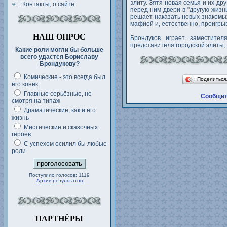
элиту. Зятя новая семья и их д
Контакты, о сайте
перед ним двери в "другую жизн
решает наказать новых знакомых
мафией и, естественно, проигры
НАШ ОПРОС
Брондуков играет заместител
представителя городской элиты, 
Какие роли могли бы больше
всего удастся Бориславу
Брондукову?
Комические - это всегда был
Поделитьс
его конёк
Главные серьёзные, не
Сообщит
смотря на типаж
Драматические, как и его
жизнь
Мистические и сказочных
героев
С успехом осилил бы любые
роли
Поступило голосов: 1119
Архив результатов
ПАРТНЁРЫ