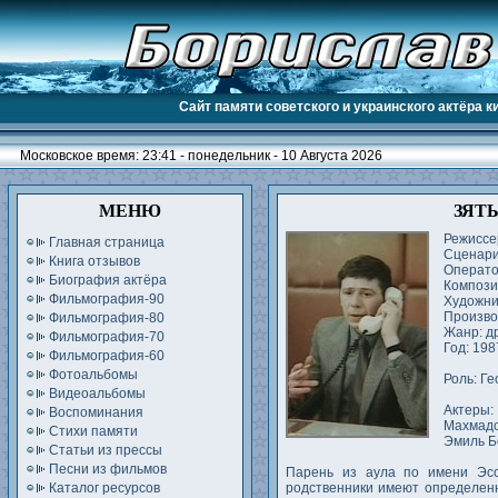
Сайт памяти советского и украинского актёра 
Московское время: 23:41 - понедельник - 10 Августа 2026
МЕНЮ
ЗЯТ
Режиссе
Главная страница
Сценари
Книга отзывов
Операто
Биография актёра
Компози
Фильмография-90
Художни
Произво
Фильмография-80
Жанр: д
Фильмография-70
Год: 198
Фильмография-60
Фотоальбомы
Роль: Ге
Видеоальбомы
Актеры
Воспоминания
Махмад
Стихи памяти
Эмиль Б
Статьи из прессы
Песни из фильмов
Парень из аула по имени Эсс
Каталог ресурсов
родственники имеют определенн